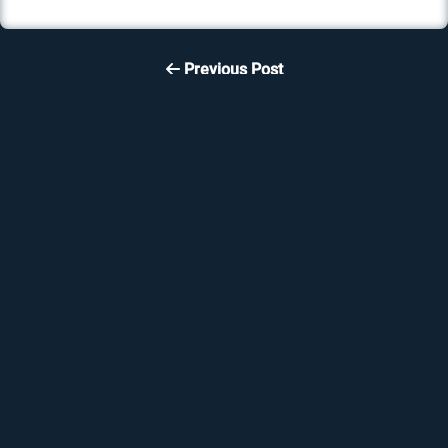
Previous Post
Wie cool sind eigentlich
Fahrradspeichen?!
Posted
4 years ago
•
3
min to read •
🇩🇪
•
Namibia
Read More
Next Post
Reset a Windows User
Password with a Linux