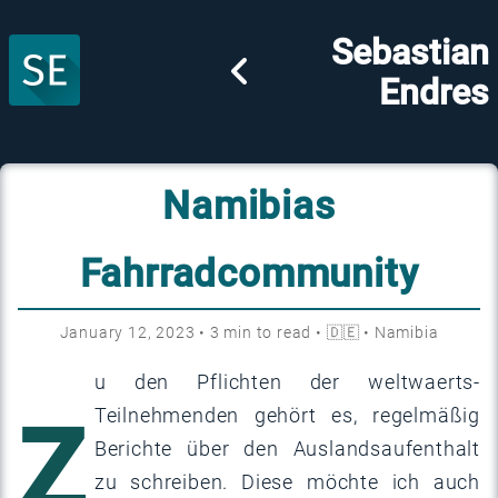
Sebastian
Endres
Namibias
Fahrradcommunity
January 12, 2023
•
3
min to read •
🇩🇪
•
Namibia
u den Pflichten der weltwaerts-
Z
Teilnehmenden gehört es, regelmäßig
Berichte über den Auslandsaufenthalt
zu schreiben. Diese möchte ich auch