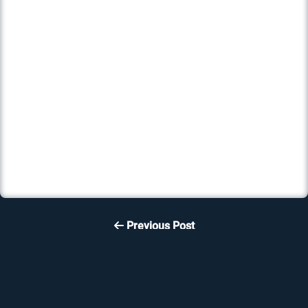
Previous Post
Reset a Windows User
Password with a Linux