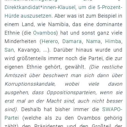
Direktkandidat*innen-Klausel, um die 5-Prozent-
Hürde auszusetzen
. Aber was ist zum Beispiel in
einem Land, wie Namibia, das eine dominante
Ethnie (die
Ovambos
) hat und sonst ganz viele
Minderheiten (
Herero
,
Damara
,
Nama
,
Himba
,
San
, Kavango, ...). Darüber hinaus wurde und
wird größtenteils immer noch die Partei, die zur
eigenen Ethnie gehört, gewählt.
(Die restliche
Amtszeit über beschwert man sich dann über
Korruptionsskandale, wobei viele davon
ausgehen, dass Oppositionsparteien, wenn sie
erst mal an der Macht sind, auch nicht besser
sind).
Deshalb hat bisher immer die
SWAPO-
Partei
(welche als zu den Ovambos gehörig
zählt) den Präsidenten und den Großteil der